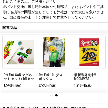
じめご了承の上、ご利用ください。
※バンド交換に際し時計本体や付属部品、またはバンドや工具
等に破損等の問題が生じましても弊社は一切の責任を負いませ
ん。自己責任の上、十分注意して作業を行ってください。
関連商品
Rat Fink CAN マグネ
Rat Fink 10L ダスト
最新号発売中!!
ット セット(4個セッ
ボックス
MQQNEYES
ト)
International
1,540円
2,530円
1,210円
(税込)
(税込)
(税込)
Magazine No.28 2026