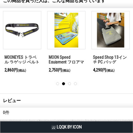
この商品を買った人は、こんな商品も買っています
MOONEYES トラベ
MOON Speed
Speed Shop 13イン
ル ラゲッジ ベルト
Equipment フロアマ
チ PC バッグ
ット
2,860円
2,750円
4,290円
(税込)
(税込)
(税込)
レビュー
0
件
LQQK BY ICON