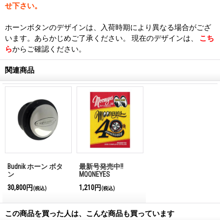
せ下さい。
ホーンボタンのデザインは、入荷時期により異なる場合がござ
います。あらかじめご了承ください。 現在のデザインは、
こち
ら
からご確認ください。
関連商品
Budnik ホーン ボタ
最新号発売中!!
ン
MQQNEYES
International
30,800円
1,210円
(税込)
(税込)
Magazine No.28 2026
この商品を買った人は、こんな商品も買っています