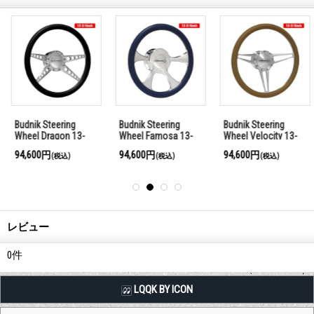
Budnik Steering
Budnik Steering
Budnik Steering
Wheel Dragon 13-
Wheel Famosa 13-
Wheel Velocity 13-
3/4inch
3/4inch
3/4inch
94,600円
94,600円
94,600円
(税込)
(税込)
(税込)
レビュー
0
件
LQQK BY ICON