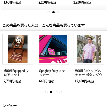
1,650円
2,200円
2,200円
(税込)
(税込)
(税込)
この商品を買った人は、こんな商品も買っています
MOON Equipped フ
Sprightly Fairy ステ
MOON Cafe シグネ
ロアマット
ッカー
チャー ボタンダウ
ン シャツ
2,750円
660円
12,650円
(税込)
(税込)
(税込)
レビュー