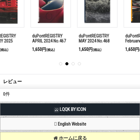
duPontREGISTRY
duPontREGISTRY
duPontREGISTRY
APRIL 2024 No.467
MAY 2024 No.468
February 2025
No.477
1,650円
1,650円
1,650円
(税込)
(税込)
(税込)
レビュー
0
件
LQQK BY ICON
English Website
ホームに戻る