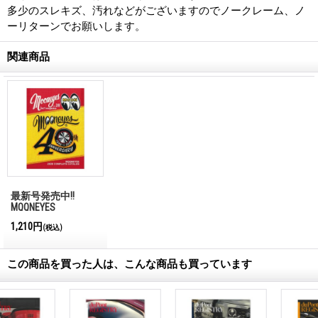
多少のスレキズ、汚れなどがございますのでノークレーム、ノ
ーリターンでお願いします。
関連商品
最新号発売中!!
MQQNEYES
International
1,210円
(税込)
Magazine No.28 2026
この商品を買った人は、こんな商品も買っています