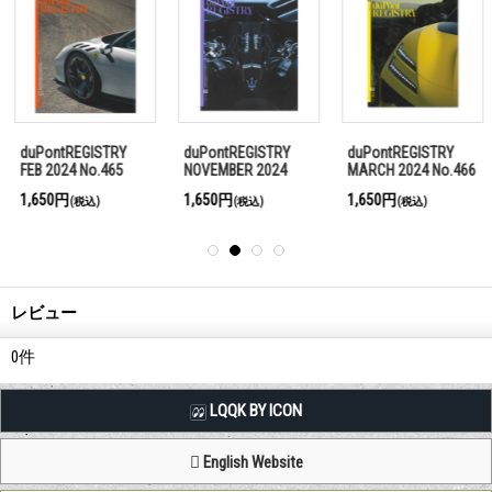
duPontREGISTRY
duPontREGISTRY
duPontREGISTRY
NOVEMBER 2024
MARCH 2024 No.466
SEPTEMBER 2024
No.474
No.472
1,650円
1,650円
1,650円
(税込)
(税込)
(税込)
レビュー
0
件
LQQK BY ICON
English Website