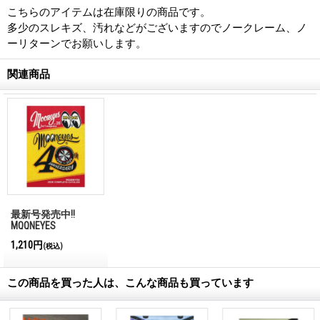
こちらのアイテムは在庫限りの商品です。
多少のスレキズ、汚れなどがございますのでノークレーム、ノ
ーリターンでお願いします。
関連商品
最新号発売中!!
MQQNEYES
International
1,210円
(税込)
Magazine No.28 2026
この商品を買った人は、こんな商品も買っています