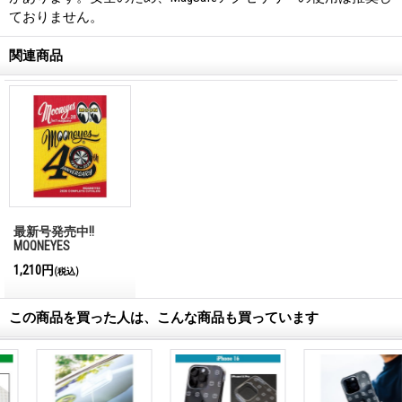
ておりません。
関連商品
最新号発売中!!
MQQNEYES
International
1,210円
(税込)
Magazine No.28 2026
この商品を買った人は、こんな商品も買っています