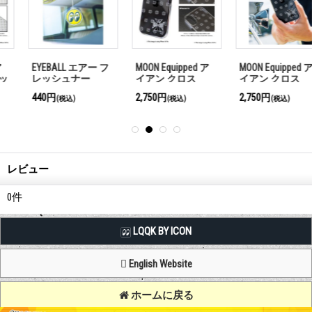
MOON Equipped ア
MOON Equipped ア
MOON Equipped バ
イアン クロス
イアン クロス
ンダナ アイシェイ
iPhone 16 ハードケ
iPhone 16 Pro ハー
プ
2,750円
2,750円
2,200円
(税込)
(税込)
(税込)
ース クリア
ドケース クリア
レビュー
0
件
LQQK BY ICON
English Website
ホームに戻る