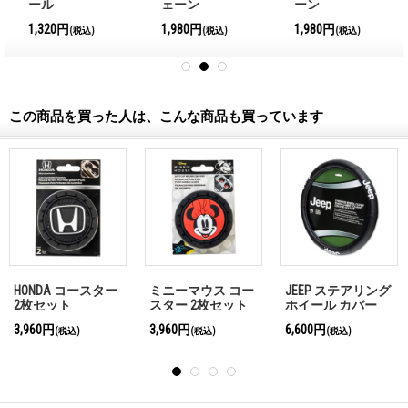
ール
ェーン
ーン
1,320円
1,980円
1,980円
(税込)
(税込)
(税込)
この商品を買った人は、こんな商品も買っています
ステアリング
JEEP リア マット
Ford コースター 2
JEEP PV
 カバー
枚セット
ーン
6,600円
3,960円
1,980円
込)
(税込)
(税込)
(税