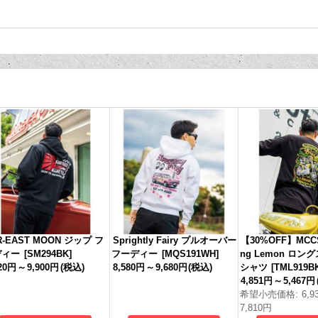
R-EAST MOON ジップ フ
Sprightly Fairy プルオーバー
【30%OFF】MCCS
ディー
[
SM294BK
]
フーディー
[
MQS191WH
]
ng Lemon ロン
920円
～
9,900円
(税込)
8,580円
～
9,680円
(税込)
シャツ
[
TML919B
4,851円
～
5,467円
希望小売価格
:
6,9
7,810円