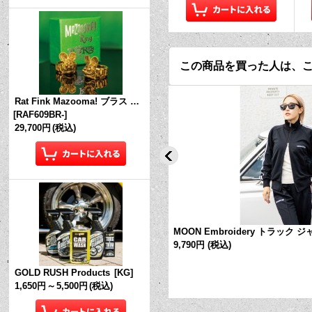
この商品を買った人は、
Rat Fink Mazooma! ブラス リング
[
RAF609BR-
]
29,700円
(税込)
 ライン ソックス
[
FM236
]
MOON Embroidery トラック 
9,790円
(税込)
GOLD RUSH Products
[
KG
]
1,650円
～
5,500円
(税込)