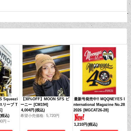
 Squeezi
【30%OFF】MOON SFS ビ
最新号発売中!! MQQNEYES I
グスリーブ T
ーニー
[
CM194
]
nternational Magazine No.28
K
]
4,004円
(税込)
2026
[
MGCAT26-28
]
(税込)
希望小売価格
:
5,720円
30円
～
1,210円
(税込)