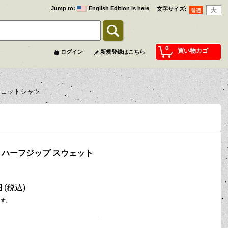
Jump to
:
English Edition is here
文字サイズ
:
0
買い物カゴ
ログイン
新規登録はこちら
 スウェットシャツ
Logo ハーフジップ スウェット
円
(税込)
ます。