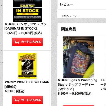
レビュー
0
件のレビュー
MOONEYES オリジナル ダッシュマット (in Stock!)
[
DASHMAT-IN-STOCK
]
関連商品
12,650円
～
19,800円
(税込)
MOON Signs & Pinstriping
FA
WACKY WORLD OF WILDMAN
Studio ジップ フーディー
ー
[
MB010
]
[
SM915BK
]
7,
6,930円
(税込)
8,800円
～
9,900円
(税込)