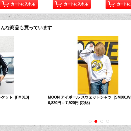
こんな商品も買っています
ジャケット
[
FM913
]
MOON アイボール スウェットシャツ
[
SM001W
6,820円
～
7,920円
(税込)