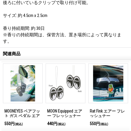
後ろに付いているクリップで取り付け可能。
サイズ: 約 4.5cm x 2.5cm
香り持続期間: 約 30日
※香りの持続期間は、保管方法、置き場所によって異なりま
す。
関連商品
MOONEYES ベアフッ
MOON Equipped エア
Rat Fink エアー フレ
ト ガス ペダル エア
ー フレッシュナー
ッシュナー
ーフレッシュナー
550円
440円
550円
(税込)
(税込)
(税込)