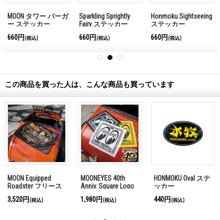
MOON タワー バーガ
Sparkling Sprightly
Honmoku Sightseeing
ー ステッカー
Fairy ステッカー
ステッカー
660円
660円
660円
(税込)
(税込)
(税込)
この商品を買った人は、こんな商品も買っています
MOON Equipped
MOONEYES 40th
HONMOKU Oval ステ
Roadster フリース
Anniv. Square Logo
ッカー
ブランケット
バンダナ
3,520円
1,980円
440円
(税込)
(税込)
(税込)