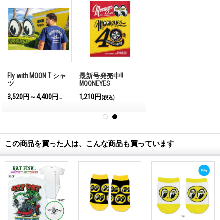
Fly with MOON T シャ
最新号発売中!!
ツ
MQQNEYES
International
3,520円～4,400円
1,210円
)
(税込)
(税込)
Magazine No.28 2026
この商品を買った人は、こんな商品も買っています