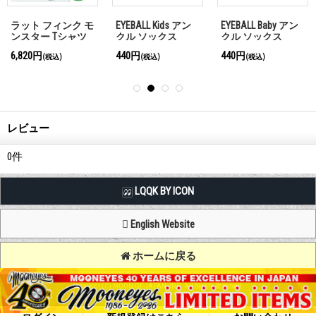
ラット フィンク モ
EYEBALL Kids アン
EYEBALL Baby アン
ンスター Tシャツ
クル ソックス
クル ソックス
"427 Rat Shirt"
6,820円
440円
440円
(税込)
(税込)
(税込)
レビュー
0
件
LQQK BY ICON
English Website
ホームに戻る
Copyright (C) MOON OF JAPAN, INC. All Rights Reserved.