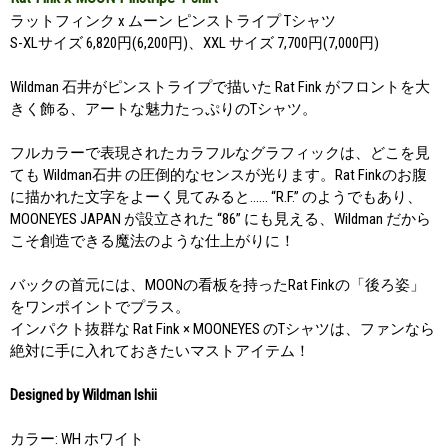
ラットフィンク x ムーン ピンストライプ Tシャツ
S-XLサイズ 6,820円(6,200円)、XXL サイズ 7,700円(7,000円)
Wildman 石井がピンストライプで描いた Rat Fink がフロントを大
きく飾る、アートな魅力たっぷりのTシャツ。
フルカラーで表現されたカラフルなグラフィックは、どこを見
ても Wildman石井 の圧倒的なセンスが光ります。Rat Finkのお腹
に描かれた文字をよーく見てみると…… “R.F.” のようでもあり、
MOONEYES JAPAN が設立された “86” にも見える、Wildman だから
こそ創造できる魔法のような仕上がりに！
バックの首元には、MOONの看板を持ったRat Finkの「後ろ姿」
をワンポイントでプラス。
インパクト抜群な Rat Fink × MOONEYES のTシャツは、ファンなら
絶対に手に入れておきたいマストアイテム！
Designed by Wildman Ishii
カラー: WH ホワイト