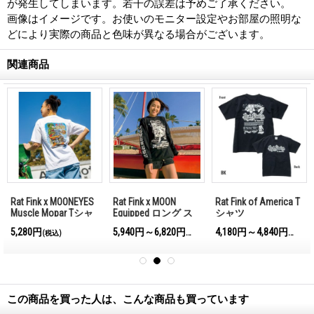
が発生してしまいます。若干の誤差は予めご了承ください。
画像はイメージです。お使いのモニター設定やお部屋の照明な
どにより実際の商品と色味が異なる場合がございます。
関連商品
Rat Fink x MOONEYES
Rat Fink x MOON
Rat Fink of America T
Muscle Mopar Tシャ
Equipped ロング ス
シャツ
ツ
リーブ Tシャツ
5,280円
5,940円～6,820円
4,180円～4,840円
)
(税込)
(税込)
(税込)
この商品を買った人は、こんな商品も買っています