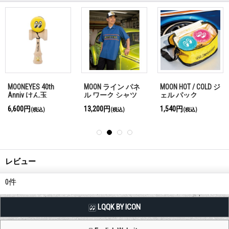
MOONEYES 40th
MOON ライン パネ
MOON HOT / COLD ジ
Anniv けん玉
ル ワーク シャツ
ェル パック
6,600円
13,200円
1,540円
(税込)
(税込)
(税込)
レビュー
0
件
LQQK BY ICON