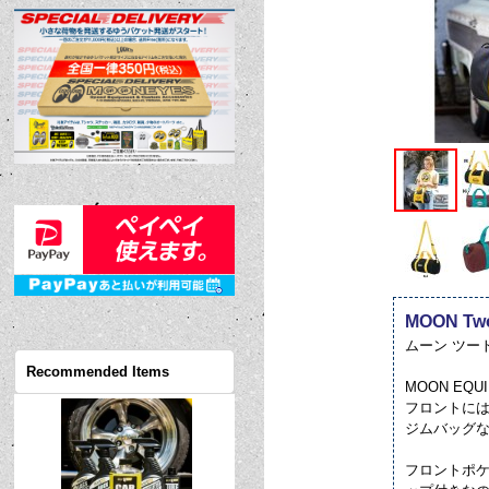
MOON Two
ムーン ツー
Recommended Items
MOON E
フロントには
ジムバッグな
フロントポ