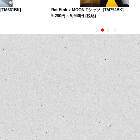
[
TM661BK
]
Rat Fink x MOON Tシャツ
[
TM794BK
]
5,280円
～
5,940円
(税込)