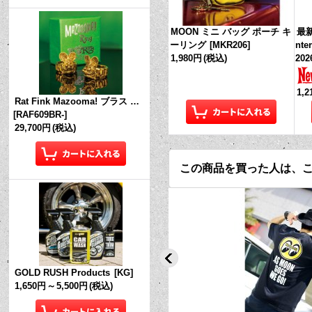
MOON ミニ バッグ ポーチ キ
最新
ーリング
[
MKR206
]
nte
1,980円
(税込)
202
1,
Rat Fink Mazooma! ブラス リング
[
RAF609BR-
]
29,700円
(税込)
この商品を買った人は、
GOLD RUSH Products
[
KG
]
1,650円
～
5,500円
(税込)