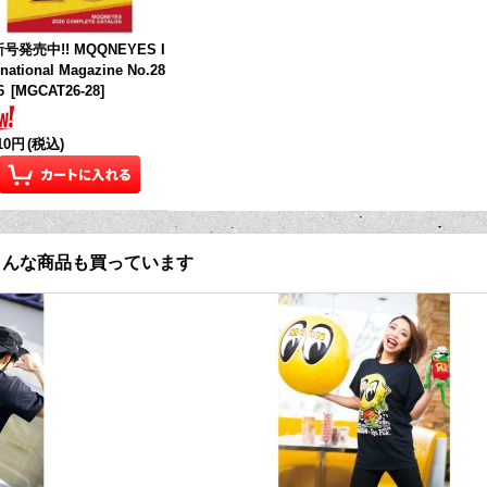
号発売中!! MQQNEYES I
rnational Magazine No.28
6
[
MGCAT26-28
]
210円
(税込)
こんな商品も買っています