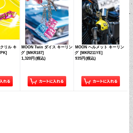
y アクリル キ
MOON Twin ダイス キーリン
MOON ヘルメット キーリン
7PK
]
グ
[
MKR187
]
グ
[
MKR211YE
]
1,320円
(税込)
935円
(税込)