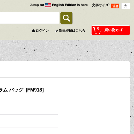
Jump to
:
English Edition is here
文字サイズ
:
0
買い物カゴ
ログイン
新規登録はこちら
ドラム バッグ
[
FM918
]