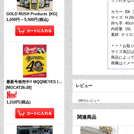
ップ付きな
カラー: BK
GOLD RUSH Products
[
KG
]
サイズ: H 20c
1,650円
～
5,500円
(税込)
持ち手: 40
内容量: 15L
素材: ナイロ
＊＊＊お取
サイズ表記
商品によっ
画像はイメ
最新号発売中!! MQQNEYES International Magazine No.28 2026
レビュー
[
MGCAT26-28
]
0
件のレビュー
1,210円
(税込)
関連商品