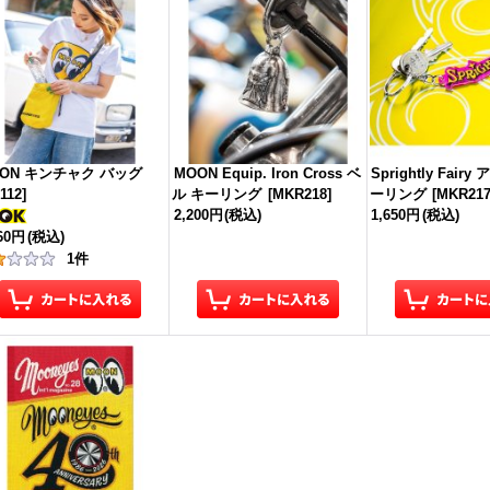
ON キンチャク バッグ
MOON Equip. Iron Cross ベ
Sprightly Fair
112
]
ル キーリング
[
MKR218
]
ーリング
[
MKR21
2,200円
(税込)
1,650円
(税込)
960円
(税込)
1
件