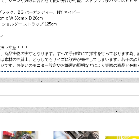
ので、シーンや好みに合わせて使い分けが可能。ストラップがバッグのビビッ
 ブラック、BG バーガンディー、NY ネイビー
m x W 38cm x D 20cm
cm ショルダー ストラップ 125cm
ン
り扱い注意＊＊＊
は、商品実物の実寸となります。すべて手作業にて採寸を行っております為、
ては素材の性質上、どうしてもサイズに誤差が発生してしまいます。若干の誤
ージです。お使いのモニター設定やお部屋の照明などにより実際の商品と色味