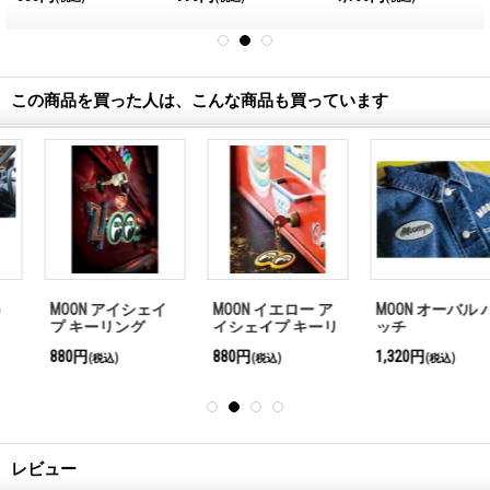
この商品を買った人は、こんな商品も買っています
MOON イエロー ア
MOON オーバル パ
MOON Equipped ア
イシェイプ キーリ
ッチ
イシェイプ ボア コ
ング
ーチジャケット
880円
1,320円
13,860円
(税込)
(税込)
(税込)
レビュー