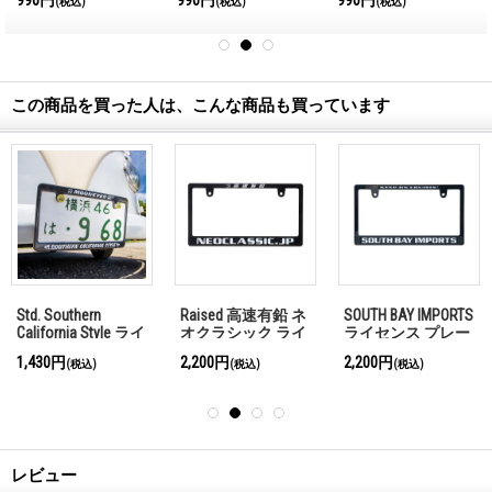
(税込)
(税込)
(税込)
ー ステッカー
ー ステッカー
ー
この商品を買った人は、こんな商品も買っています
Std. Southern
Raised 高速有鉛 ネ
SOUTH BAY IMPORTS
California Style ライ
オクラシック ライ
ライセンス プレー
センス プレート フ
センス プレート フ
ト フレーム(ブラッ
1,430円
2,200円
2,200円
(税込)
(税込)
(税込)
レーム【MG058】
レーム for JPN サイ
ク) for JPN サイズ
ズ
レビュー