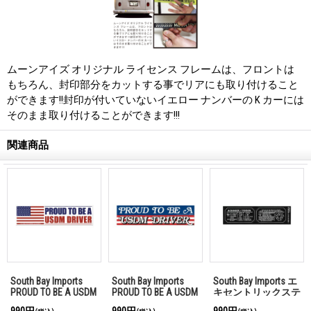
ムーンアイズ オリジナル ライセンス フレームは、フロントは
もちろん、封印部分をカットする事でリアにも取り付けること
ができます!!封印が付いていないイエロー ナンバーの K カーには
そのまま取り付けることができます!!!
関連商品
South Bay Imports
South Bay Imports
South Bay Imports エ
PROUD TO BE A USDM
PROUD TO BE A USDM
キセントリックステ
DRIVER 1990s バンパ
DRIVER 1970s バンパ
ッカー for バッテリ
990円
990円
990円