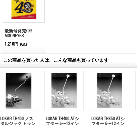
最新号発売中!!
MQQNEYES
International
1,210円
(税込)
Magazine No.28 2026
この商品を買った人は、こんな商品も買っています
LOKAR TH350 ATシ
LOKAR TH350 テー
LOKAR TH400 ノス
フター 6〜12イン
ルマウント ATシフ
タルジック トラン
チ 「お問い合わせ
ター 23インチ 「お
スミッション シフ
ください
問い合わせくださ
ター 23インチ 「お