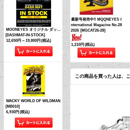
最新号発売中!! MQQNEYES I
nternational Magazine No.28
MOONEYES オリジナル ダッシュマット (in Stock!)
2026
[
MGCAT26-28
]
[
DASHMAT-IN-STOCK
]
12,650円
～
19,800円
(税込)
1,210円
(税込)
この商品を買った人は、
WACKY WORLD OF WILDMAN
[
MB010
]
6,930円
(税込)