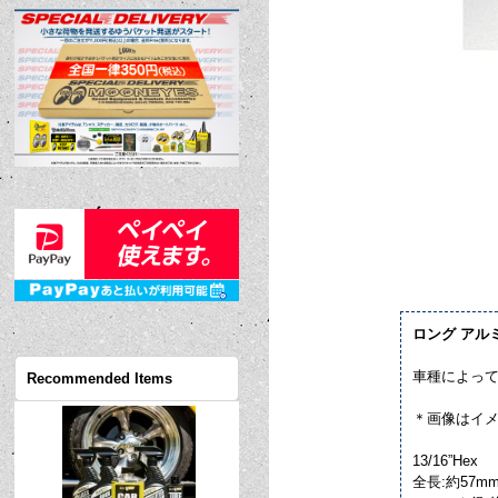
ロング アル
車種によっ
Recommended Items
＊画像はイ
13/16”Hex
全長:約57m