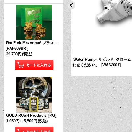
Rat Fink Mazooma! ブラス リング
[
RAF609BR-
]
29,700円
(税込)
イル カバー ポリッシュ 「お問い合わせく
Water Pump -リビルド- クロ
]
わせください」
[
WAS2001
]
GOLD RUSH Products
[
KG
]
1,650円
～
5,500円
(税込)