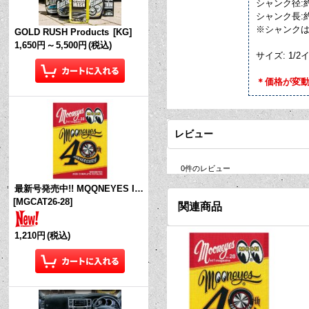
シャンク径:約
シャンク長:約
※シャンク
GOLD RUSH Products
[
KG
]
1,650円
～
5,500円
(税込)
サイズ: 1/2
＊価格が変
レビュー
0
件のレビュー
最新号発売中!! MQQNEYES International Magazine No.28 2026
[
MGCAT26-28
]
関連商品
1,210円
(税込)