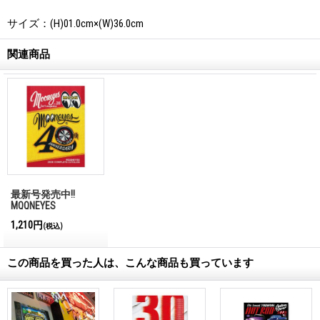
サイズ：(H)01.0cm×(W)36.0cm
関連商品
最新号発売中!!
MQQNEYES
International
1,210円
(税込)
Magazine No.28 2026
この商品を買った人は、こんな商品も買っています