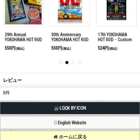
29th Annual
30th Anniversary
17th YOKOHAMA
YOKOHAMA HOT ROD
YOKOHAMA HOT ROD
HOT ROD・Custom
CUSTOM SHOW 2020
CUSTOM SHOW 2021
Show 2008 ポスタ
550円
550円
524円
(税込)
(税込)
(税込)
ポスター
ポスター
ー
レビュー
0
件
LQQK BY ICON
English Website
ホームに戻る