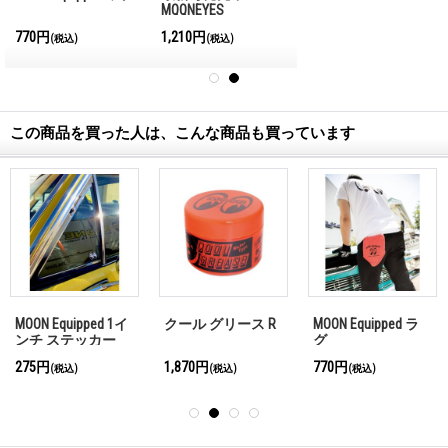
MQQNEYES
International
770円
1,210円
(税込)
(税込)
Magazine No.28 2026
この商品を買った人は、こんな商品も買っています
MOON Equipped 1イ
クール グリース R
MOON Equipped ラ
ンチ ステッカー
グ
275円
1,870円
770円
(税込)
(税込)
(税込)