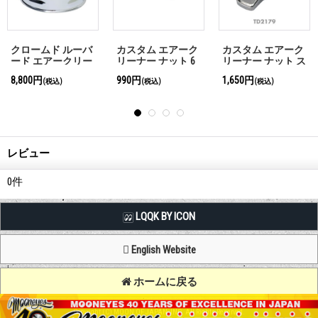
タム エアーク
クロームド ルーバ
クロームド ルーバ
クロ
ナー ナット ス
ード エアークリー
ード エアークリー
ード
ル トライバー
ナー
ナー
ナー
50円
5,500円
35,200円
5,5
(税込)
(税込)
(税込)
レビュー
0
件
LQQK BY ICON
English Website
ホームに戻る
Copyright (C) MOON OF JAPAN, INC. All Rights Reserved.