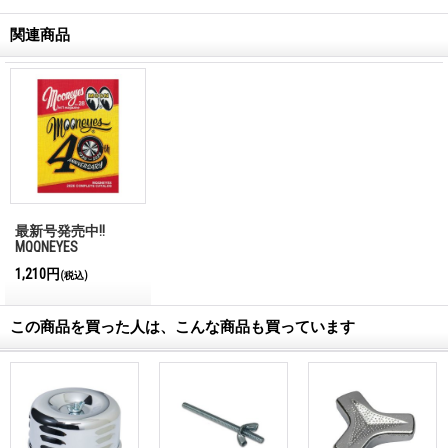
関連商品
最新号発売中!!
MQQNEYES
International
1,210円
(税込)
Magazine No.28 2026
この商品を買った人は、こんな商品も買っています