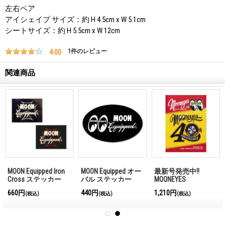
左右ペア
アイシェイプ サイズ：約 H 4.5cm x W 5.1cm
シートサイズ：約 H 5.5cm x W 12cm
4.00
1
件のレビュー
関連商品
MOON Equipped Iron
MOON Equipped オー
最新号発売中!!
Cross ステッカー
バル ステッカー
MQQNEYES
International
660円
440円
1,210円
(税込)
(税込)
(税込)
Magazine No.28 2026