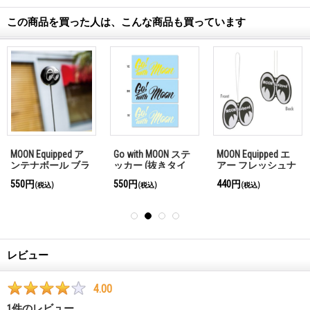
この商品を買った人は、こんな商品も買っています
MOON Equipped ア
Go with MOON ステ
MOON Equipped エ
ンテナボール ブラ
ッカー (抜きタイ
アー フレッシュナ
ック (スクイーズ
プ)
ー
550円
550円
440円
(税込)
(税込)
(税込)
タイプ)
レビュー
4.00
1
件のレビュー