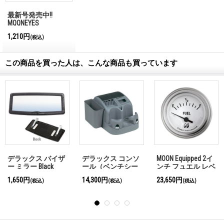
最新号発売中!!
MQQNEYES
International
1,210円
(税込)
Magazine No.28 2026
この商品を買った人は、こんな商品も買っています
N Equipped 2イ
ラダーバー用 ボル
ステンレス トリム
ホッ
 フュエル レベ
ト オン ダイアゴナ
リング 14インチ /
ム 
-30 〜67GMタイ
ル リンク
15インチ
14イ
650円
30,800円
3,850円～3,960円
8,8
(税込)
(税込)
(税込)
＜ホワイト＞
チ /