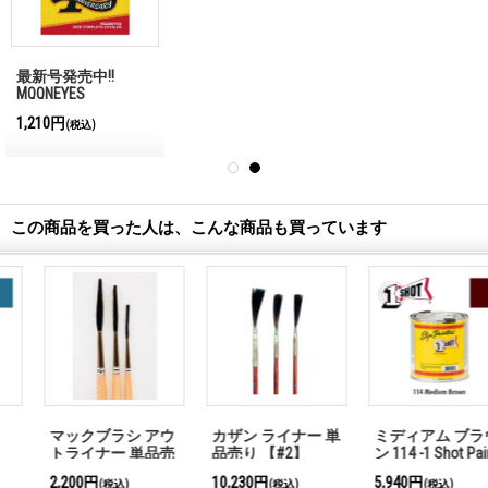
最新号発売中!!
MQQNEYES
International
1,210円
(税込)
Magazine No.28 2026
この商品を買った人は、こんな商品も買っています
カザン ライナー 単
ミディアム ブラウ
マックブラシ アウ
品売り 【#2】
ン 114 -1 Shot Paint
トライナー 単品売
237ml
り 【#4】
10,230円
5,940円
2,310円
(税込)
(税込)
(税込)