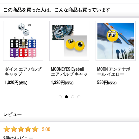
この商品を買った人は、こんな商品も買っています
ダイス エア バルブ
MOONEYES Eyeball
MOON アンテナボ
キャップ
エア バルブ キャッ
ール イエロー
プ
1,320円
1,320円
550円
(税込)
(税込)
(税込)
レビュー
5.00
2
件のレビュー