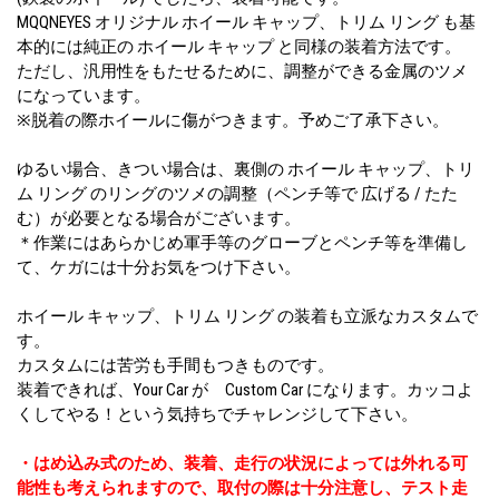
MQQNEYES オリジナル ホイール キャップ、トリム リング も基
本的には純正の ホイール キャップ と同様の装着方法です。
ただし、汎用性をもたせるために、調整ができる金属のツメ
になっています。
※脱着の際ホイールに傷がつきます。予めご了承下さい。
ゆるい場合、きつい場合は、裏側の ホイール キャップ、トリ
ム リング のリングのツメの調整（ペンチ等で 広げる / たた
む）が必要となる場合がございます。
＊作業にはあらかじめ軍手等のグローブとペンチ等を準備し
て、ケガには十分お気をつけ下さい。
ホイール キャップ、トリム リング の装着も立派なカスタムで
す。
カスタムには苦労も手間もつきものです。
装着できれば、Your Car が Custom Car になります。カッコよ
くしてやる！という気持ちでチャレンジして下さい。
・はめ込み式のため、装着、走行の状況によっては外れる可
能性も考えられますので、取付の際は十分注意し、テスト走