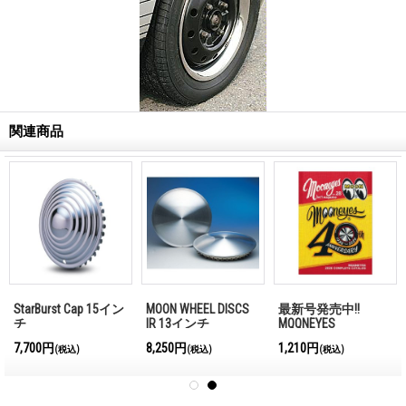
関連商品
StarBurst Cap 15イン
MOON WHEEL DISCS
最新号発売中!!
チ
IR 13インチ
MQQNEYES
International
7,700円
8,250円
1,210円
(税込)
(税込)
(税込)
Magazine No.28 2026