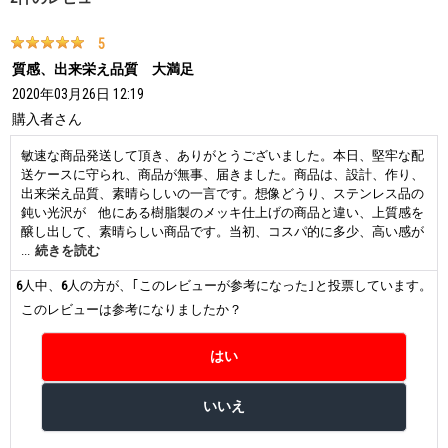
5
質感、出来栄え品質 大満足
2020年03月26日 12:19
購入者
さん
敏速な商品発送して頂き、ありがとうございました。本日、堅牢な配
送ケースに守られ、商品が無事、届きました。商品は、設計、作り、
出来栄え品質、素晴らしいの一言です。想像どうり、ステンレス品の
鈍い光沢が 他にある樹脂製のメッキ仕上げの商品と違い、上質感を
醸し出して、素晴らしい商品です。当初、コスパ的に多少、高い感が
ありましたが、商品を見て、耐久性がありながら、これだけの強度を
...
続きを読む
持つ設計、作り方であれば、長い目で見れば、優秀な商品と思いま
6
人中、
6
人の方が、｢このレビューが参考になった｣と投票しています。
す。
心配は、良い品物であるだけに、駐車中の盗難であり、何らかの盗難
このレビューは参考になりましたか？
対策を考えなければ、ならない事ぐらいと思えます。今回は、満足な
買い物ができました事、ありがとうございました。