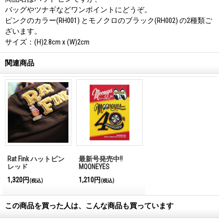
バッグやツナギなどワンポイントにどうぞ。
ピンクのカラー(RH001) とモノクロのブラック(RH002) の2種類ご
ざいます。
サイズ：(H)2.8cm x (W)2cm
関連商品
Rat Fink ハットピン
最新号発売中!!
レッド
MQQNEYES
International
1,320円
1,210円
(税込)
(税込)
Magazine No.28 2026
この商品を買った人は、こんな商品も買っています