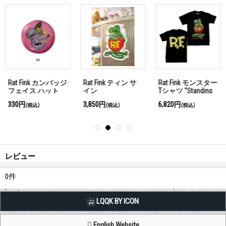
Rat Fink カンバッジ
Rat Fink ティン サ
Rat Fink モンスター
フェイス ハット
イン
Tシャツ "Standing
Rat Fink" ブラック
330円
3,850円
6,820円
(税込)
(税込)
(税込)
レビュー
0
件
LQQK BY ICON
English Website