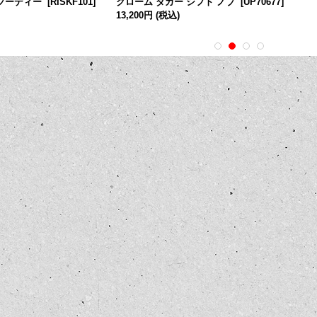
ー フーディー
[
RISKF101
]
クローム ダガー シフト ノブ
[
UP70677
]
13,200円
(税込)