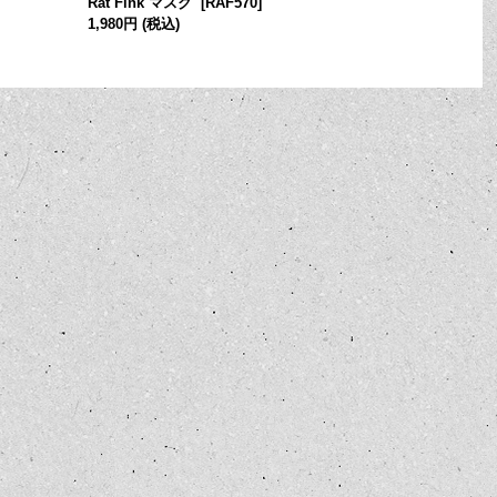
Rat Fink マスク
[
RAF570
]
1,980円
(税込)