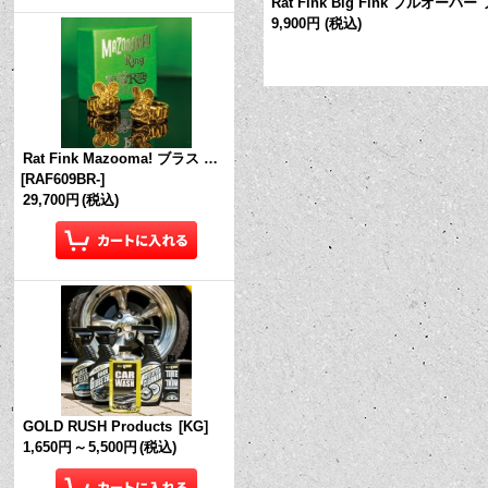
 Tシャツ "Standing Rat Fink" ブラッ
Rat Fink Big Fink プルオーバ
9,900円
(税込)
Rat Fink Mazooma! ブラス リング
[
RAF609BR-
]
29,700円
(税込)
GOLD RUSH Products
[
KG
]
1,650円
～
5,500円
(税込)