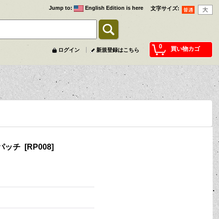
Jump to
:
English Edition is here
文字サイズ
:
0
買い物カゴ
ログイン
新規登録はこちら
 パッチ
[
RP008
]