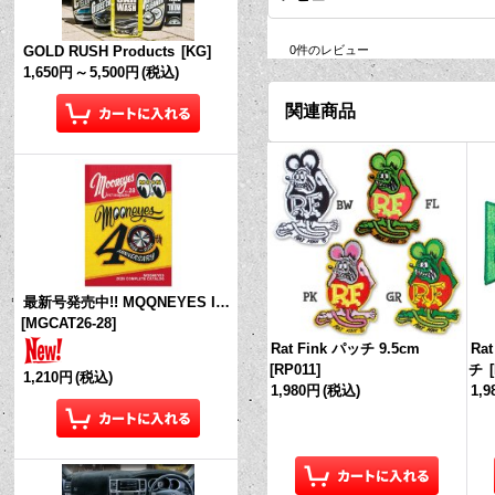
0
件のレビュー
GOLD RUSH Products
[
KG
]
1,650円
～
5,500円
(税込)
関連商品
最新号発売中!! MQQNEYES International Magazine No.28 2026
[
MGCAT26-28
]
Rat Fink パッチ 9.5cm
Ra
[
RP011
]
チ
[
1,210円
(税込)
1,980円
(税込)
1,