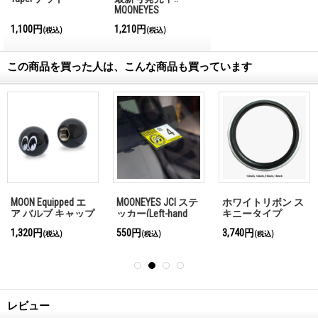
MQQNEYES
International
1,100円
1,210円
(税込)
(税込)
Magazine No.28 2026
この商品を買った人は、こんな商品も買っています
MOON Equipped エ
MOONEYES JCI ステ
ホワイトリボン ス
ア バルブ キャップ
ッカー(Left-hand
キニータイプ
drive/左ハンドル)
(WW13BW)
1,320円
550円
3,740円
(税込)
(税込)
(税込)
レビュー