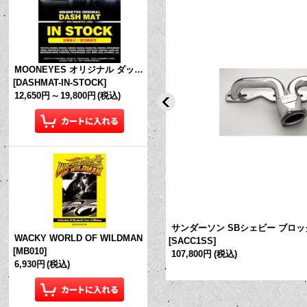
MOONEYES オリジナル ダッシュマット (in Stock!)
[
DASHMAT-IN-STOCK
]
12,650円
～
19,800円
(税込)
 シェビー ブロック ハガー クローム
サンダーソン SBシェビー ブロッ
WACKY WORLD OF WILDMAN
[
SACC1SS
]
[
MB010
]
107,800円
(税込)
6,930円
(税込)