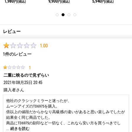
1,980円
9,900円
5,940円
(税込)
(税込)
(税込)
GB3000番代
レビュー
1.00
1
件のレビュー
1
二重に映るので見ずらい
2021年08月25日 20:45
購入者
さん
他社のクラシックミラーと迷ったが、
ムーンアイズのTD6975を購入。
倍以上の値段だからかなり高級感の違いがあると思い楽しみでしたが
結果全く同じ商品でした。
商品にTD6975の刻印など一切なく、これなら安い方を買うべきでし
た。
...
続きを読む