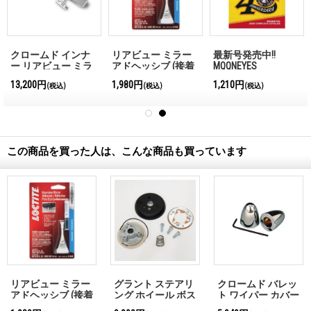
クロームド インナ
リアビュー ミラー
最新号発売中!!
ー リアビュー ミラ
アドヘッシブ (接着
MQQNEYES
ー
剤)
International
13,200円
1,980円
1,210円
(税込)
(税込)
(税込)
Magazine No.28 2026
この商品を買った人は、こんな商品も買っています
リアビュー ミラー
グラント ステアリ
クロームド バレッ
アドヘッシブ (接着
ング ホイール ボス
ト ワイパー カバー
剤)
アダプター キット