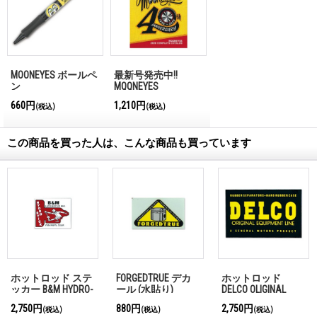
MOONEYES ボールペ
最新号発売中!!
ン
MQQNEYES
International
660円
1,210円
(税込)
(税込)
Magazine No.28 2026
この商品を買った人は、こんな商品も買っています
ホットロッド ステ
FORGEDTRUE デカ
ホットロッド
ッカー B&M HYDRO-
ール (水貼り)
DELCO OLIGINAL
STICK ステッカー
EQUIP. ステッカー
2,750円
880円
2,750円
(税込)
(税込)
(税込)