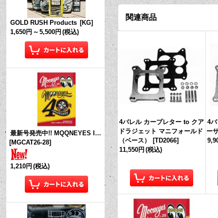
関連商品
GOLD RUSH Products
[
KG
]
1,650円
～
5,500円
(税込)
4バレル カーブレター to クア
4
ドラジェット マニフォールド
ー
最新号発売中!! MQQNEYES International Magazine No.28 2026
（ベース）
[
TD2066
]
9,
[
MGCAT26-28
]
11,550円
(税込)
1,210円
(税込)