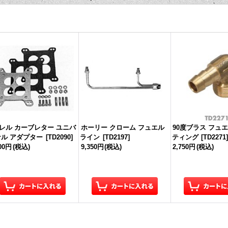
バレル カーブレター ユニバ
ホーリー クローム フュエル
90度ブラス フュ
サル アダプター
[
TD2090
]
ライン
[
TD2197
]
ティング
[
TD2271
900円
(税込)
9,350円
(税込)
2,750円
(税込)