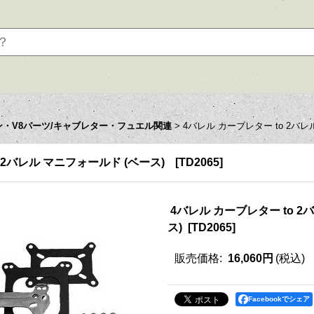
ン・V8パーツ/キャブレター・フュエル関連
>
4バレル カーブレター to 2バレ
 2バレル マニフォールド (ベース)
[
TD2065
]
4バレル カーブレター to 2
ス)
[
TD2065
]
販売価格
:
16,060円
(税込)
Facebookでシェア