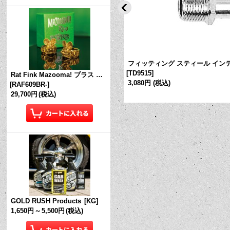
スぺーサー 2インチ（5.08cm）
フィッティング スティール イン
[
TD9515
]
Rat Fink Mazooma! ブラス リング
3,080円
(税込)
[
RAF609BR-
]
29,700円
(税込)
GOLD RUSH Products
[
KG
]
1,650円
～
5,500円
(税込)