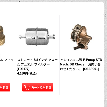
エル フィッ
ストレート 3/8インチ クロー
クレイスミス製 F-Pump STD
]
ム フュエル フィルター
Mech. SB Chevy 「お問い合
[
TD9177
]
わせください」
[
CSAP001
]
4,180円
(税込)