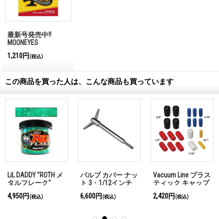
最新号発売中!!
MQQNEYES
International
1,210円
(税込)
Magazine No.28 2026
この商品を買った人は、こんな商品も買っています
LiL DADDY "ROTH メ
バルブ カバー ナッ
Vacuum Line プラス
タルフレーク"
ト 3・1/12インチ
ティック キャップ
GANG GREEN (ギャ
Tall 1/4-20×1インチ
キット
4,950円
6,600円
2,420円
(税込)
(税込)
(税込)
ンググリーン)
スタッド