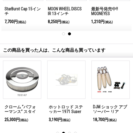
StarBurst Cap 15イン
MOON WHEEL DISCS
最新号発売中!!
チ
IR 13インチ
MQQNEYES
International
7,700円
8,250円
1,210円
(税込)
(税込)
(税込)
Magazine No.28 2026
この商品を買った人は、こんな商品も買っています
クローム ”パフォ
ホットロッド ステ
DJM ショック アブ
ーマンス” スタイ
ッカー 1971 Super
ソーバー リア
ル エアクリーナー
Bee Decal
#2000
25,300円
3,190円
18,700円
(税込)
(税込)
(税込)
- ベース：レセス