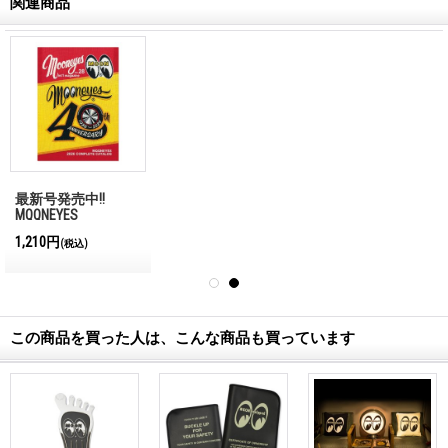
関連商品
最新号発売中!!
MQQNEYES
International
1,210円
(税込)
Magazine No.28 2026
この商品を買った人は、こんな商品も買っています