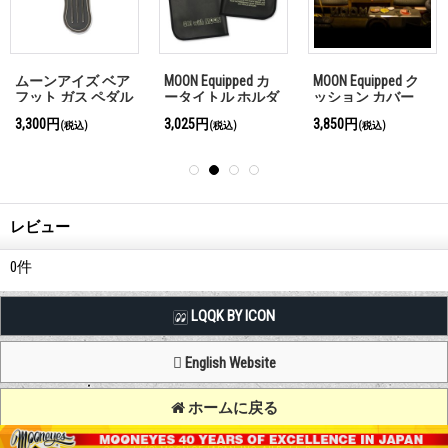
ムーンアイズ ベア
MOON Equipped カ
MOON Equipped ク
フット ガス ペダル
ータイトル ホルダ
ッション カバー
Sサイズ
ー 【車検証入れ】
3,300円
3,025円
3,850円
(税込)
(税込)
(税込)
レビュー
0
件
LQQK BY ICON
English Website
ホームに戻る