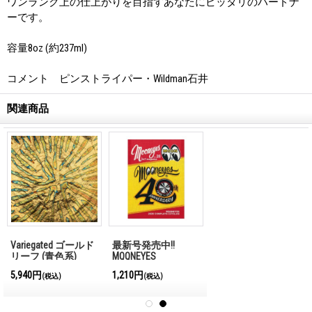
ワンランク上の仕上がりを目指すあなたにピッタリのハードナ
ーです。
容量8oz (約237ml)
コメント ピンストライパー・Wildman石井
関連商品
Variegated ゴールド
最新号発売中!!
リーフ (青色系)
MQQNEYES
International
5,940円
1,210円
(税込)
(税込)
Magazine No.28 2026