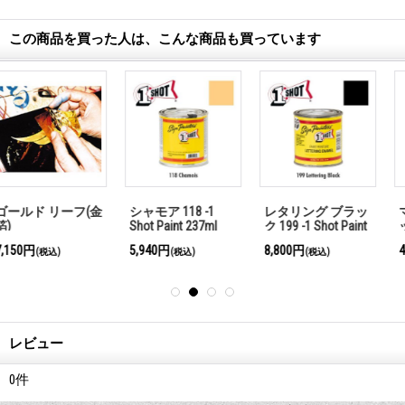
この商品を買った人は、こんな商品も買っています
シャモア 118 -1
レタリング ブラッ
マックブラシ ジェ
Shot Paint 237ml
ク 199 -1 Shot Paint
ットストローク 単
237ml
品売り 【#3】
5,940円
8,800円
4,180円
(税込)
(税込)
(税込)
レビュー
0
件