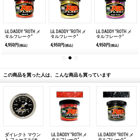
LiL DADDY "ROTH メ
LiL DADDY "ROTH メ
LiL DADDY "ROTH メ
タルフレーク"
タルフレーク"
タルフレーク"
CHERRIE PIE (チェリ
WARM BEER (ウォー
FRRKIN FUSCHIA (フ
4,950円
4,950円
4,950円
(税込)
(税込)
(税込)
ー パイ)
ム ビア)
リーキン ファシア)
この商品を買った人は、こんな商品も買っています
ダイレクト マウン
LiL DADDY "ROTH メ
LiL DADDY "ROTH メ
ト フューエル/オ
タルフレーク"
タルフレーク"