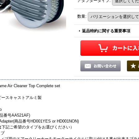
アダプタータイプ
:
数量
:
返品特約に関する重要事項
e Air Cleaner Top Complete set
ンピースキャストアルミ製
p
（商品番号AA521AF)
er Adapter(商品番号HD001YES or HD001NON)
は下記ご希望のタイプをお選びください）
イプ
ィブ用のエアークリーナーをモーターサイクルに取り付ける事が出来るブラケッ