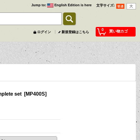
Jump to
:
English Edition is here
文字サイズ
:
0
買い物カゴ
ログイン
新規登録はこちら
plete set
[
MP400S
]