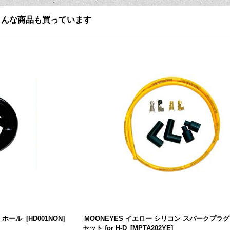
こんな商品も買っています
 ホール
[
HD001NON
]
MOONEYES イエロー シリコン スパークプラ
セット for H-D
[
MPTA202YE
]