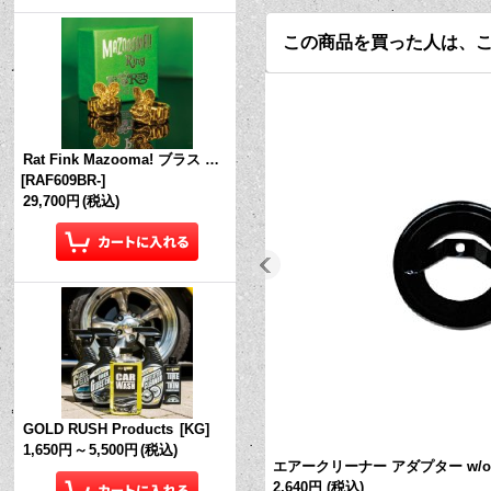
この商品を買った人は、
Rat Fink Mazooma! ブラス リング
[
RAF609BR-
]
29,700円
(税込)
GOLD RUSH Products
[
KG
]
1,650円
～
5,500円
(税込)
エアークリーナー アダプター w/o
2,640円
(税込)