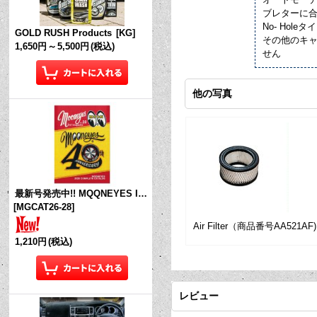
ブレターに
No- Holeタ
GOLD RUSH Products
[
KG
]
その他のキャ
1,650円
～
5,500円
(税込)
せん
他の写真
最新号発売中!! MQQNEYES International Magazine No.28 2026
[
MGCAT26-28
]
Air Filter（商品番号AA521AF)
1,210円
(税込)
レビュー