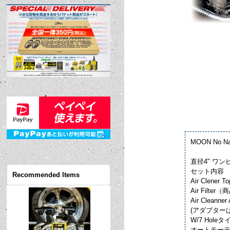
MOON No Nam
直径4" ワ
セット内容
Recommended Items
Air Clener To
Air Filter
Air Cleann
(アダプター
W/7 Holeタ
オートモーテ