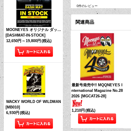
0
件のレビュー
関連商品
MOONEYES オリジナル ダッシュマット (in Stock!)
[
DASHMAT-IN-STOCK
]
12,650円
～
19,800円
(税込)
最新号発売中!! MQQNEYES I
nternational Magazine No.28
2026
[
MGCAT26-28
]
WACKY WORLD OF WILDMAN
[
MB010
]
1,210円
(税込)
6,930円
(税込)