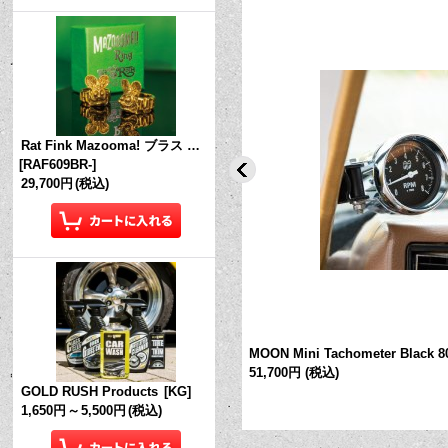
Rat Fink Mazooma! ブラス リング
[
RAF609BR-
]
29,700円
(税込)
ト フューエル/オイル プレッシャー ゲー
MOON Mini Tachometer Black 
20LF
]
51,700円
(税込)
GOLD RUSH Products
[
KG
]
1,650円
～
5,500円
(税込)