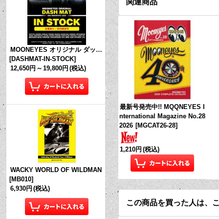
関連商品
MOONEYES オリジナル ダッシュマット (in Stock!)
[
DASHMAT-IN-STOCK
]
12,650円
～
19,800円
(税込)
最新号発売中!! MQQNEYES I
nternational Magazine No.28
2026
[
MGCAT26-28
]
1,210円
(税込)
WACKY WORLD OF WILDMAN
[
MB010
]
6,930円
(税込)
この商品を買った人は、