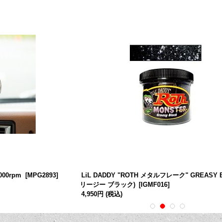
8000rpm
[
MPG2893
]
LiL DADDY "ROTH メタルフレーク" GREASY B
リージー ブラック)
[
IGMF016
]
4,950円
(税込)