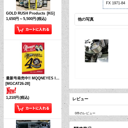
FX 1971-84
GOLD RUSH Products
[
KG
]
1,650円
～
5,500円
(税込)
他の写真
最新号発売中!! MQQNEYES International Magazine No.28 2026
[
MGCAT26-28
]
1,210円
(税込)
レビュー
0
件のレビュー