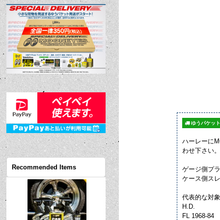
ゆうパケット
ハーレーにM
わせ下さい
Recommended Items
ゲージ側プラグ
ケース側スレッ
代表的な対
H.D.
FL 1968-84