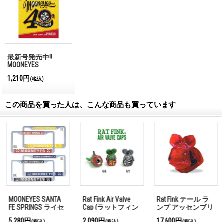
最新号発売中!!
MQQNEYES
International
1,210円
(税込)
Magazine No.28 2026
この商品を買った人は、こんな商品も買っています
MOONEYES SANTA
Rat Fink Air Valve
Rat Fink テール ラ
FE SPRINGS ライセ
Cap (ラットフィン
ンプ アッセンブリ
ンス フレーム
ク エア－バルブ キ
ー
5,280円
2,090円
17,600円
(税込)
(税込)
(税込)