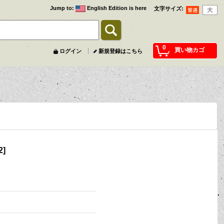
Jump to
:
English Edition is here
文字サイズ
:
0
買い物カゴ
ログイン
新規登録はこちら
2
]