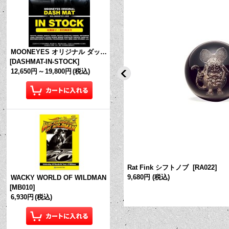
MOONEYES オリジナル ダッシュマット (in Stock!)
[
DASHMAT-IN-STOCK
]
12,650円
～
19,800円
(税込)
 ストライパー 単品売り 【#0】
Rat Fink シフトノブ
[
RA022
]
9,680円
(税込)
WACKY WORLD OF WILDMAN
[
MB010
]
6,930円
(税込)