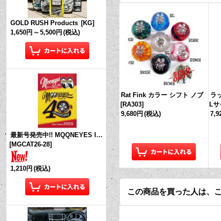
GOLD RUSH Products
[
KG
]
1,650円
～
5,500円
(税込)
Rat Fink カラー シフト ノブ
ラ
[
RA303
]
Lサ
9,680円
(税込)
7,
最新号発売中!! MQQNEYES International Magazine No.28 2026
[
MGCAT26-28
]
1,210円
(税込)
この商品を買った人は、