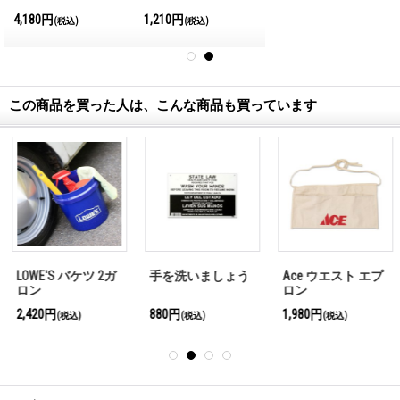
International
4,180円
1,210円
(税込)
(税込)
Magazine No.28 2026
この商品を買った人は、こんな商品も買っています
手を洗いましょう
Ace ウエスト エプ
LOWES エプロン
ロン
880円
1,980円
2,750円
(税込)
(税込)
(税込)