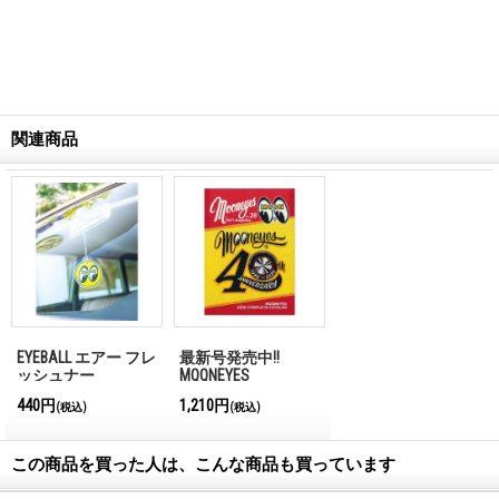
関連商品
EYEBALL エアー フレ
最新号発売中!!
ッシュナー
MQQNEYES
International
440円
1,210円
(税込)
(税込)
Magazine No.28 2026
この商品を買った人は、こんな商品も買っています