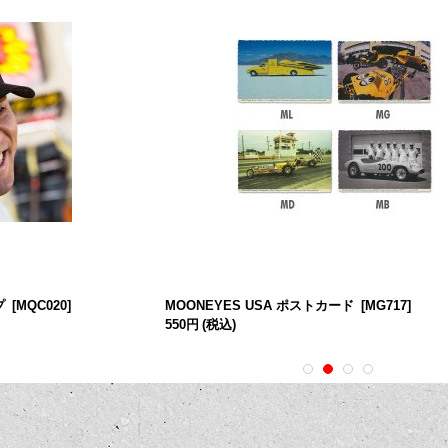
プ
[
MQC020
]
MOONEYES USA ポストカード
[
MG717
]
550円
(税込)