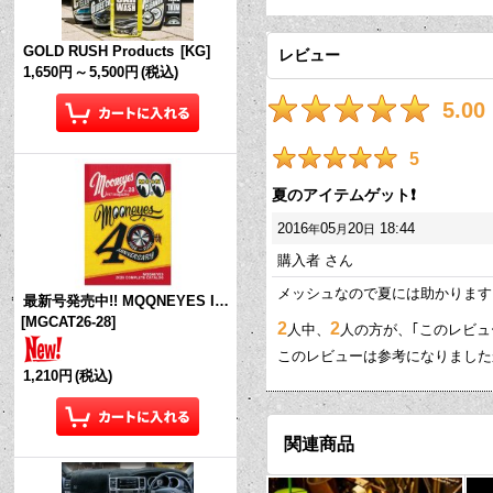
GOLD RUSH Products
[
KG
]
レビュー
1,650円
～
5,500円
(税込)
5.00
5
夏のアイテムゲット❗
2016
05
20
18:44
年
月
日
購入者
さん
メッシュなので夏には助かります
最新号発売中!! MQQNEYES International Magazine No.28 2026
[
MGCAT26-28
]
2
2
人中、
人の方が、｢このレビュ
このレビューは参考になりまし
1,210円
(税込)
関連商品