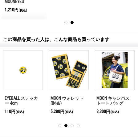
MQQNEYES
International
1,210円
(税込)
Magazine No.28 2026
この商品を買った人は、こんな商品も買っています
EYEBALL ステッカ
MOON ウォレット
MOON キャンバス
ー 4cm
(財布)
トート バッグ
110円
5,280円
3,300円
(税込)
(税込)
(税込)