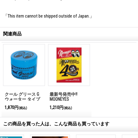
「This item cannot be shipped outside of Japan.」
関連商品
クール グリース G
最新号発売中!!
ウォーター タイプ
MQQNEYES
ブルー
International
1,870円
1,210円
(税込)
(税込)
Magazine No.28 2026
この商品を買った人は、こんな商品も買っています