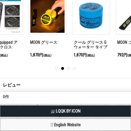
MOON グリース
クール グリース G
MOON コーム
ウォーター タイプ
ブルー
1,870円
1,870円
792円
(税込)
(税込)
(税込)
レビュー
0
件
LQQK BY ICON
English Website