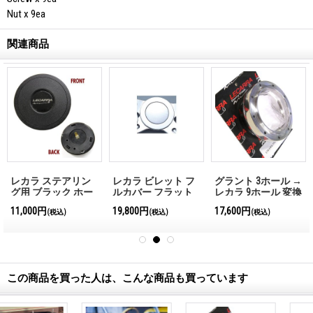
Nut x 9ea
関連商品
レカラ ステアリン
レカラ ビレット フ
グラント 3ホール →
グ用 ブラック ホー
ルカバー フラット
レカラ 9ホール 変換
ンボタン
ホーン キャップ
ボス（ポリッシュ）
11,000円
19,800円
17,600円
(税込)
(税込)
(税込)
この商品を買った人は、こんな商品も買っています