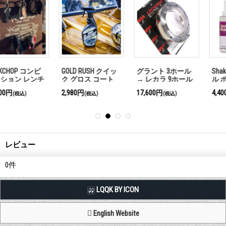
GOLD RUSH クイッ
グラント 3ホール
Shake Morley メタ
ク グロス コート
→ レカラ 9ホール
ル ポリッシュ
変換ボス（ポリッ
2,980円
17,600円
4,400円
(税込)
(税込)
(税込)
シュ）
レビュー
0
件
LQQK BY ICON
English Website