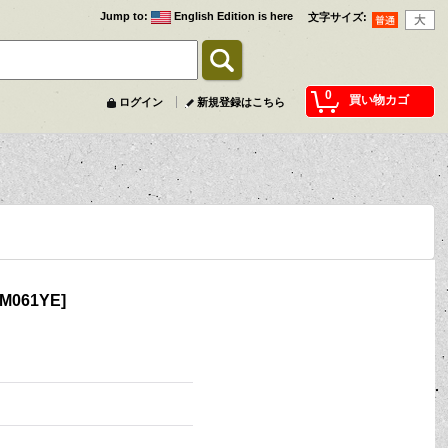
Jump to
:
English Edition is here
文字サイズ
:
0
買い物カゴ
ログイン
新規登録はこちら
M061YE
]