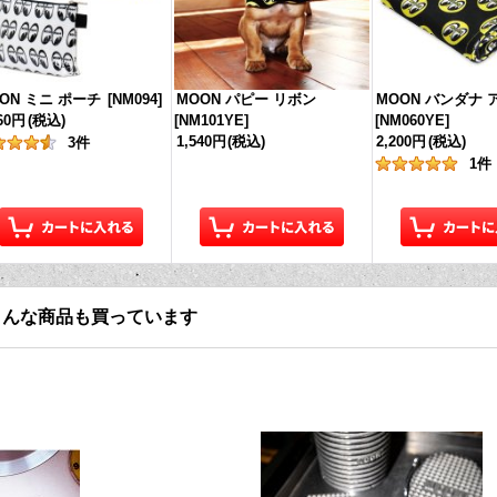
ON ミニ ポーチ
[
NM094
]
MOON パピー リボン
MOON バンダナ
760円
(税込)
[
NM101YE
]
[
NM060YE
]
1,540円
(税込)
2,200円
(税込)
3
件
1
件
こんな商品も買っています