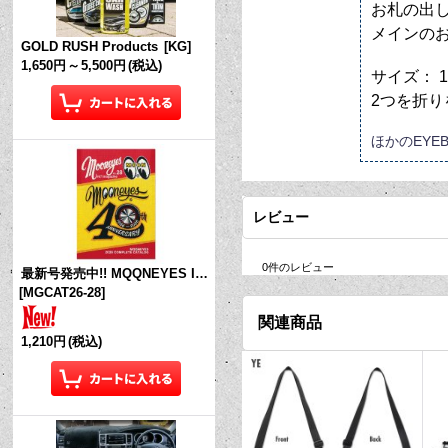
お札の出
メインの
GOLD RUSH Products
[
KG
]
1,650円
～
5,500円
(税込)
サイズ： 13
2つを折り
ほかの
EYE
レビュー
0
件のレビュー
最新号発売中!! MQQNEYES International Magazine No.28 2026
[
MGCAT26-28
]
関連商品
1,210円
(税込)