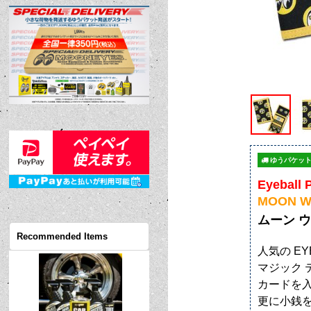
ゆうパケット
Eyeball 
MOON Wa
ムーン 
Recommended Items
人気の EY
マジック 
カードを入
更に小銭を