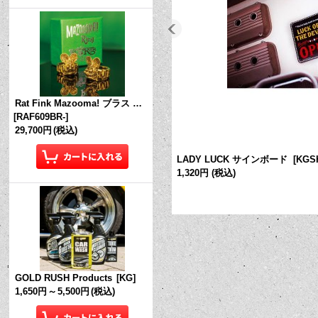
Rat Fink Mazooma! ブラス リング
[
RAF609BR-
]
29,700円
(税込)
LADY LUCK サインボード
[
KGS
1,320円
(税込)
GOLD RUSH Products
[
KG
]
1,650円
～
5,500円
(税込)