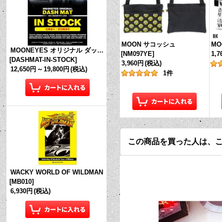
MOON サコッシュ
MO
MOONEYES オリジナル ダッシュマット (in Stock!)
[
NM097YE
]
1,
[
DASHMAT-IN-STOCK
]
3,960円
(税込)
12,650円
～
19,800円
(税込)
1
件
この商品を買った人は、
WACKY WORLD OF WILDMAN
[
MB010
]
6,930円
(税込)