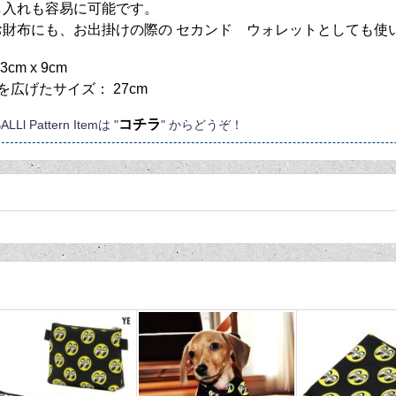
し入れも容易に可能です。
お財布にも、お出掛けの際の セカンド ウォレットとしても使
cm x 9cm
を広げたサイズ： 27cm
コチラ
BALL
l
P
attern
I
temは "
" からどうぞ！