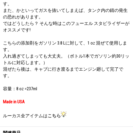
す。
また、かといってガスを抜いてしまえば、タンク内の錆の発生
の恐れがあります。
ではどうしたら？ そんな時はこのフューエル スタビライザーが
オススメです!
こちらの添加剤をガソリン 3.8 Lに対して、1 oz 混ぜて使用しま
す。
入れ過ぎてしまっても大丈夫。（ボトル1本でガソリン約30リッ
トルに対応します。）
混ぜたら後は、キャブに行き渡るまでエンジン廻して完了で
す。
容量：8 oz =237ml
Made in USA
ルーカス全アイテムは
こちら
関連商品