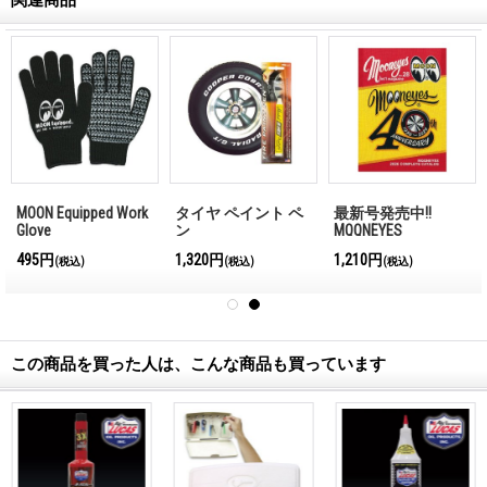
MOON Equipped Work
タイヤ ペイント ペ
最新号発売中!!
Glove
ン
MQQNEYES
International
495円
1,320円
1,210円
(税込)
(税込)
(税込)
Magazine No.28 2026
この商品を買った人は、こんな商品も買っています