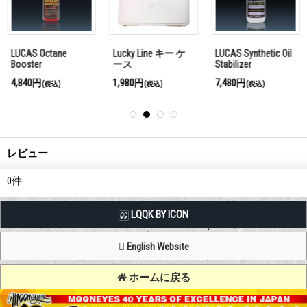
LUCAS Octane
Lucky Line キー ケ
LUCAS Synthetic Oil
Booster
ース
Stabilizer
4,840円
1,980円
7,480円
(税込)
(税込)
(税込)
レビュー
0
件
LQQK BY ICON
English Website
ホームに戻る
Copyright (C) MOON OF JAPAN, INC. All Rights Reserved.