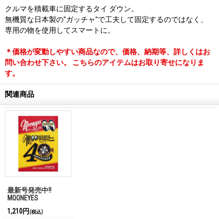
クルマを積載車に固定するタイ ダウン。
無機質な日本製の"ガッチャ"で工夫して固定するのではなく、
専用の物を使用してスマートに。
＊価格が変動しやすい商品なので、価格、納期等、詳しくはお
問い合わせ下さい。 こちらのアイテムはお取り寄せになりま
す。
関連商品
最新号発売中!!
MQQNEYES
International
1,210円
(税込)
Magazine No.28 2026