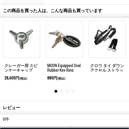
この商品を買った人は、こんな商品も買っています
ピ
MOON Equipped Oval
クロウ タイ ダウン
46 フォード キ
Rubber Key Ring
アクセル ストラッ
プ 「お問い合
く
プ付き 「お問い合
せください」
880円
(税込)
わせください」
レビュー
0
件