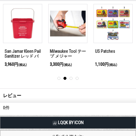
San Jamar Kleen Pail
Milwaukee Tool テー
US Patches
Sanitizer レッド バ
プ メジャー
ケツ 5L
3,960円
3,300円
1,100円
(税込)
(税込)
(税込)
レビュー
0
件
LQQK BY ICON